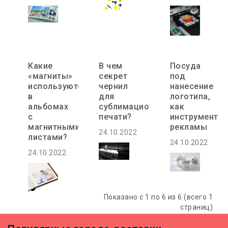
Какие
В чем
Посуда
«магниты»
секрет
под
используются
чернил
нанесение
в
для
логотипа,
альбомах
сублимационной
как
с
печати?
инструмент
магнитными
рекламы
24.10.2022
листами?
24.10.2022
24.10.2022
Показано с 1 по 6 из 6 (всего 1
страниц)