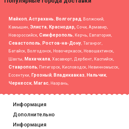
Популярные города доставки
Майкоп
Астрахань
Волгоград
,
,
, Волжский,
Элиста
Краснодар,
Камышин,
,
Сочи, Армавир,
Симферополь
Новороссийск,
, Керчь, Евпатория,
Севастополь
Ростов-на-Дону
,
, Таганрог,
Батайск, Волгодонск, Новочеркасск, Новошахтинск,
Махачкала
Шахты,
, Хасавюрт, Дербент, Каспийск,
Ставрополь
, Пятигорск, Кисловодск, Невинномысск,
Грозный
Владикавказ
Нальчик
Ессентуки,
,
,
,
Черкесск
Магас
,
, Назрань,
Информация
Дополнительно
Информация