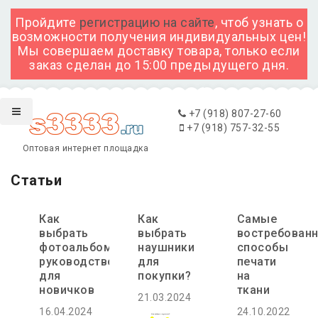
Пройдите
регистрацию на сайте
, чтоб узнать о
возможности получения индивидуальных цен!
Мы совершаем доставку товара, только если
заказ сделан до 15:00 предыдущего дня.
+7 (918) 807-27-60
+7 (918) 757-32-55
Оптовая интернет площадка
Статьи
Как
Как
Самые
выбрать
выбрать
востребован
фотоальбом:
наушники
способы
руководство
для
печати
для
покупки?
на
новичков
ткани
21.03.2024
16.04.2024
24.10.2022