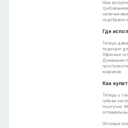
Наш ассорти
требованиям
наличии име
подобрана о
Где испо
Теперь дава
подходят дл
Офисные сот
Домашние по
пространств
ковриков.
Как купит
Теперь о то
гибкая сист
поштучно. М
оптимальные
Оптовые пок