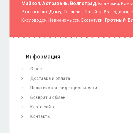
Майкоп
Астрахань
Волгоград
,
,
, Волжский, Кам
Ростов-на-Дону
, Таганрог, Батайск, Волгодонск,
Грозный
В
Кисловодск, Невинномысск, Ессентуки,
,
Информация
О нас
Доставка и оплата
Политика конфиденциальности
Возврат и обмен
Карта сайта
Контакты