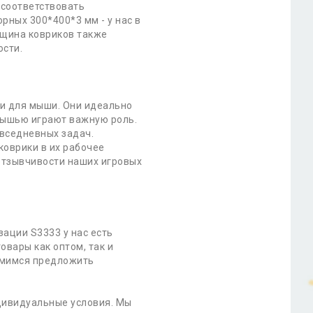
 соответствовать
рных 300*400*3 мм - у нас в
лщина ковриков также
ости.
ки для мыши. Они идеально
 мышью играют важную роль.
вседневных задач.
коврики в их рабочее
 отзывчивости наших игровых
зации S3333 у нас есть
овары как оптом, так и
ремимся предложить
дивидуальные условия. Мы