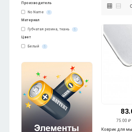
Производитель
No Name
6
Материал
Губчатая резина, ткань
5
Цвет
Белый
5
83.
75.00 ₽
Коврик для м