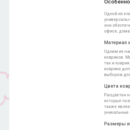
Особенно
Одной из кл
универсальн
они обеспеч
офисе, дома
Материал 
Одним из на
ковриков. М
так и коври
коврики доп
выбором для
Цвета ков
Расцветки н
которые поз
также являе
уникальные 
Размеры и