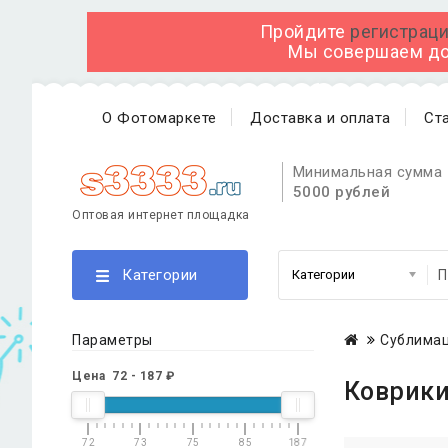
Пройдите
регистраци
Мы совершаем дос
О Фотомаркете
Доставка и оплата
Ст
Минимальная сумма 
5000 рублей
Оптовая интернет площадка
Категории
Параметры
Сублимац
Цена
72
-
187
₽
Коврик
72
73
75
85
187