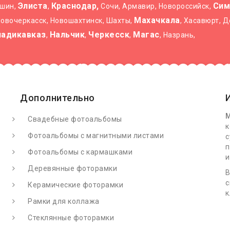
Элиста
Краснодар,
Сим
ышин,
,
Сочи, Армавир, Новороссийск,
Махачкала
 Новочеркасск, Новошахтинск, Шахты,
, Хасавюрт, 
ладикавказ
Нальчик
Черкесск
Магас
,
,
,
, Назрань,
Дополнительно
М
Свадебные фотоальбомы
к
Фотоальбомы с магнитными листами
с
п
Фотоальбомы с кармашками
и
Деревянные фоторамки
В
с
Керамические фоторамки
к
Рамки для коллажа
Стеклянные фоторамки