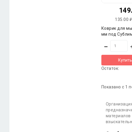
149
135.00 ₽
Коврик для м
мм под Субли
Купить
Остаток:
Показано с 1 п
Организаци
предназначе
материалов 
взыскательн