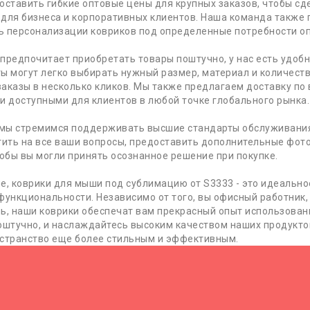
оставить гибкие оптовые цены для крупных заказов, чтобы сд
для бизнеса и корпоративных клиентов. Наша команда также 
 персонализации ковриков под определенные потребности оп
о предпочитает приобретать товары поштучно, у нас есть удоб
ы могут легко выбирать нужный размер, материал и количеств
аказы в несколько кликов. Мы также предлагаем доставку по 
и доступными для клиентов в любой точке глобального рынка.
 мы стремимся поддерживать высшие стандарты обслуживани
тить на все ваши вопросы, предоставить дополнительные фо
тобы вы могли принять осознанное решение при покупке.
е, коврики для мыши под сублимацию от S3333 - это идеально
функциональности. Независимо от того, вы офисный работник
ь, наши коврики обеспечат вам прекрасный опыт использовани
оштучно, и наслаждайтесь высоким качеством наших продукто
странство еще более стильным и эффективным.