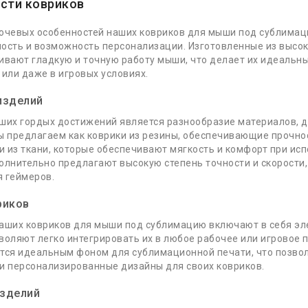
сти ковриков
ючевых особенностей наших ковриков для мыши под сублимац
ость и возможность персонализации. Изготовленные из высо
ивают гладкую и точную работу мыши, что делает их идеальн
 или даже в игровых условиях.
изделий
ших гордых достижений является разнообразие материалов, 
ы предлагаем как коврики из резины, обеспечивающие прочнос
ки из ткани, которые обеспечивают мягкость и комфорт при ис
олнительно предлагают высокую степень точности и скорости,
 геймеров.
риков
аших ковриков для мыши под сублимацию включают в себя эл
воляют легко интегрировать их в любое рабочее или игровое 
тся идеальным фоном для сублимационной печати, что позво
и персонализированные дизайны для своих ковриков.
зделий