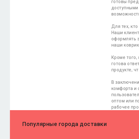
готовы пред
доступными 
возможность
Для тех, кт
Наши клиент
оформлять з
наши коврик
Кроме того,
готова отве
продукте, ч
В заключени
комфорта и 
пользовател
оптом или п
рабочее про
Популярные города доставки