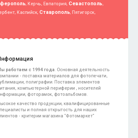
ферополь
Севастополь
, Керчь, Евпатория,
,
Ставрополь
Дербент, Каспийск,
, Пятигорск,
Информация
ы работаем с 1994 года
. Основная деятельность
омпании - поставка материалов для фотопечати,
ублимации, полиграфии. Поставка элементов
итания, компьютерной периферии , носителей
нформации, фоторамок, фотоальбомов.
ысокое качество продукции, квалифицированные
пециалисты и полная открытость для наших
лиентов - критерии магазина "Фотомаркет"