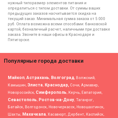
нужный типоразмер элементов питания и
определиться с типом доставки. От суммы ваших
предыдущих заказов насчитывается скидка на
текущий заказ. Минимальная сумма заказа от 5 000
руб. Оплата возможна всеми способами: банковской
картой, безналичный расчет, наличными при доставке
заказа. Звоните в наши офисы в Краснодаре и
Пятигорске.
Популярные города доставки
Майкоп
Астрахань
Волгоград
,
,
, Волжский,
Элиста
Краснодар,
Камышин,
,
Сочи, Армавир,
Симферополь
Новороссийск,
, Керчь, Евпатория,
Севастополь
Ростов-на-Дону
,
, Таганрог,
Батайск, Волгодонск, Новочеркасск, Новошахтинск,
Махачкала
Шахты,
, Хасавюрт, Дербент, Каспийск,