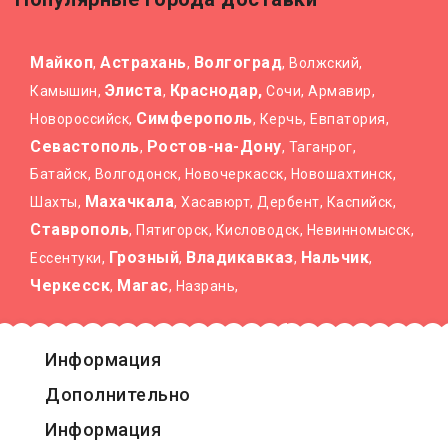
Майкоп
Астрахань
Волгоград
,
,
, Волжский,
Элиста
Краснодар,
Камышин,
,
Сочи, Армавир,
Симферополь
Новороссийск,
, Керчь, Евпатория,
Севастополь
Ростов-на-Дону
,
, Таганрог,
Батайск, Волгодонск, Новочеркасск, Новошахтинск,
Махачкала
Шахты,
, Хасавюрт, Дербент, Каспийск,
Ставрополь
, Пятигорск, Кисловодск, Невинномысск,
Грозный
Владикавказ
Нальчик
Ессентуки,
,
,
,
Черкесск
Магас
,
, Назрань,
Информация
Дополнительно
Информация