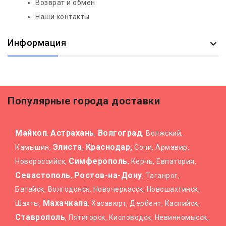
Возврат и обмен
Наши контакты
Информация
Популярные города доставки
Майкоп
Астрахань
Волгоград
,
,
, Волжский,
Элиста
Краснодар,
Камышин,
,
Сочи, Армавир,
Симферополь
Новороссийск,
, Керчь, Евпатория,
Севастополь
Ростов-на-Дону
,
, Таганрог,
Батайск, Волгодонск, Новочеркасск, Новошахтинск,
Махачкала
Шахты,
, Хасавюрт, Дербент, Каспийск,
Ставрополь
, Пятигорск, Кисловодск, Невинномысск,