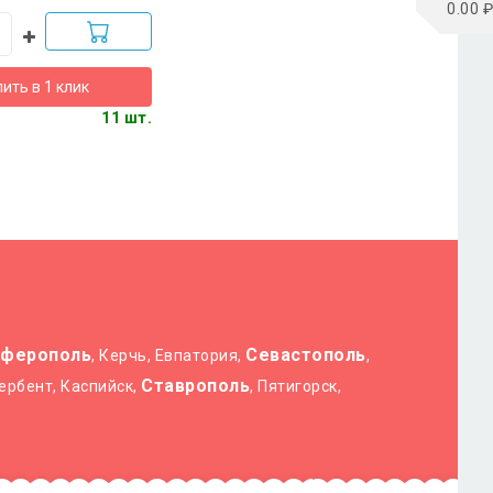
0.00 ₽
ить в 1 клик
11 шт.
ферополь
Севастополь
, Керчь, Евпатория,
,
Ставрополь
Дербент, Каспийск,
, Пятигорск,