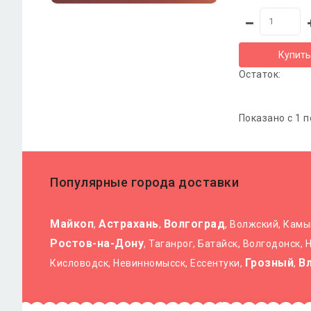
Купить
Остаток:
Показано с 1 п
Популярные города доставки
Майкоп
Астрахань
Волгоград
,
,
, Волжский, Кам
Ростов-на-Дону
, Таганрог, Батайск, Волгодонск,
Грозный
В
Кисловодск, Невинномысск, Ессентуки,
,