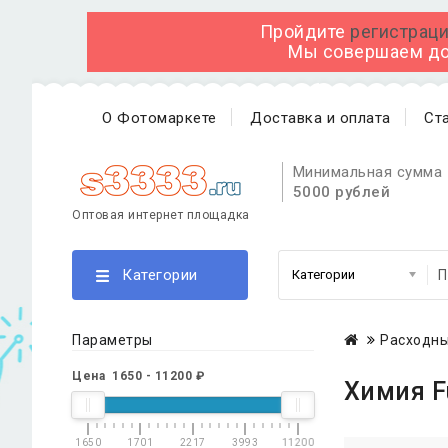
Пройдите
регистраци
Мы совершаем дос
О Фотомаркете
Доставка и оплата
Ст
Минимальная сумма 
5000 рублей
Оптовая интернет площадка
Категории
Параметры
Расходны
Цена
1650
-
11200
₽
Химия F
1650
1701
2217
3993
11200