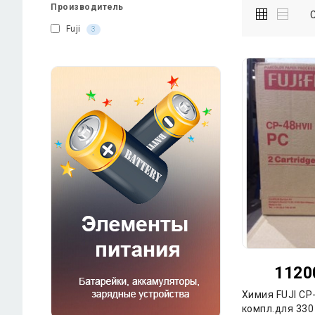
Производитель
Fuji
3
1120
Химия FUJI CP
компл.для 330 