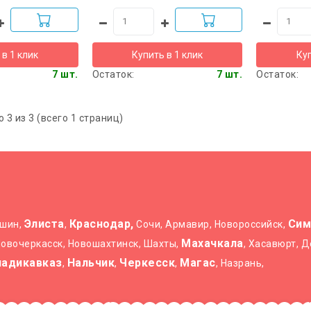
 в 1 клик
Купить в 1 клик
Куп
7 шт.
Остаток:
7 шт.
Остаток:
о 3 из 3 (всего 1 страниц)
Элиста
Краснодар,
Сим
ышин,
,
Сочи, Армавир, Новороссийск,
Махачкала
 Новочеркасск, Новошахтинск, Шахты,
, Хасавюрт, 
ладикавказ
Нальчик
Черкесск
Магас
,
,
,
, Назрань,