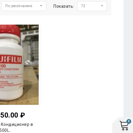
По умолчанию
Показать:
72
50.00 ₽
0
I Кондиционер в
500L..