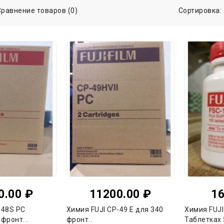
Сравнение товаров (0)
Сортировка:
0.00 ₽
11200.00 ₽
16
-48S PC
Химия FUJI CP-49 E для 340
Химия FUJ
фронт...
фронт..
Таблетках 