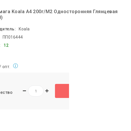
ага Koala A4 200г/м2 Односторонняя Глянцевая
0)
дитель:
Koala
ПП016444
:
12
/ опт.
ество