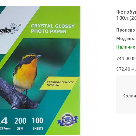
Фотобум
100л (2
Произво
Модель:
Наличие
744.00 ₽
572.40 ₽ 
Колич