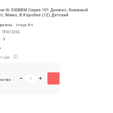
ом IA-300BBM Серия 101 Делюкс, Книжный
т, Мемо, В Коробке (12) Детский
дитель:
Image Art
ПП015355
:
3
₽
 / опт.
ество