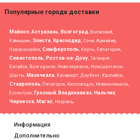
Популярные города доставки
Майкоп
Астрахань
Волгоград
,
,
, Волжский,
Элиста
Краснодар,
Камышин,
,
Сочи, Армавир,
Симферополь
Новороссийск,
, Керчь, Евпатория,
Севастополь
Ростов-на-Дону
,
, Таганрог,
Батайск, Волгодонск, Новочеркасск, Новошахтинск,
Махачкала
Шахты,
, Хасавюрт, Дербент, Каспийск,
Ставрополь
, Пятигорск, Кисловодск, Невинномысск,
Грозный
Владикавказ
Нальчик
Ессентуки,
,
,
,
Черкесск
Магас
,
, Назрань,
Информация
Дополнительно