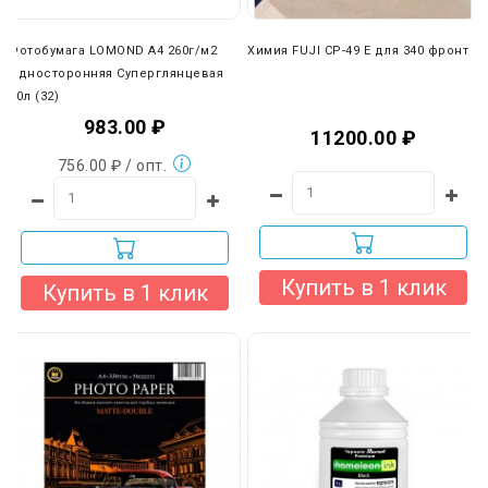
выбрать любую другую удобную вам компанию (ПЭК,
Деловые линии, КИТ и др.).
Фотобумага LOMOND A4 260г/м2
Химия FUJI CP-49 E для 340 фронт
Односторонняя Суперглянцевая
20л (32)
983.00 ₽
11200.00 ₽
756.00 ₽ / опт.
Купить в 1 клик
Купить в 1 клик