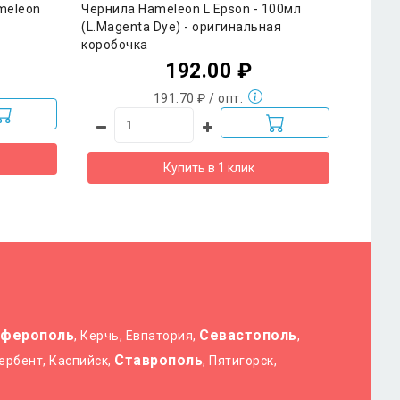
meleon
Чернила Hameleon L Epson - 100мл
(L.Magenta Dye) - оригинальная
коробочка
192.00 ₽
191.70 ₽ / опт.
Купить в 1 клик
ферополь
Севастополь
, Керчь, Евпатория,
,
Ставрополь
Дербент, Каспийск,
, Пятигорск,