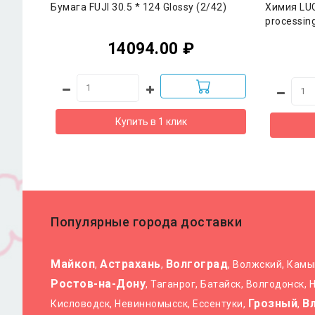
Бумага FUJI 30.5 * 124 Glossy (2/42)
Химия LUC
processin
14094.00 ₽
Купить в 1 клик
Популярные города доставки
Майкоп
Астрахань
Волгоград
,
,
, Волжский, Кам
Ростов-на-Дону
, Таганрог, Батайск, Волгодонск,
Грозный
В
Кисловодск, Невинномысск, Ессентуки,
,