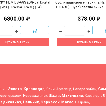
KY FILM DG-68S&DG-69I Digital
Сублимационные чернила Ha
g kits (CP48S&CP49E) (54)
100 мл (L.Cyan) светло синие
6800.00 ₽
378.00 ₽
Купить в 1 клик
Купить в 1 клик
Элиста
Краснодар,
Сим
ышин,
,
Сочи, Армавир, Новороссийск,
Махачкала
 Новочеркасск, Новошахтинск, Шахты,
, Хасавюрт, 
ладикавказ
Нальчик
Черкесск
Магас
,
,
,
, Назрань,