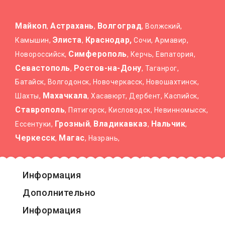
Майкоп
Астрахань
Волгоград
,
,
, Волжский,
Элиста
Краснодар,
Камышин,
,
Сочи, Армавир,
Симферополь
Новороссийск,
, Керчь, Евпатория,
Севастополь
Ростов-на-Дону
,
, Таганрог,
Батайск, Волгодонск, Новочеркасск, Новошахтинск,
Махачкала
Шахты,
, Хасавюрт, Дербент, Каспийск,
Ставрополь
, Пятигорск, Кисловодск, Невинномысск,
Грозный
Владикавказ
Нальчик
Ессентуки,
,
,
,
Черкесск
Магас
,
, Назрань,
Информация
Дополнительно
Информация