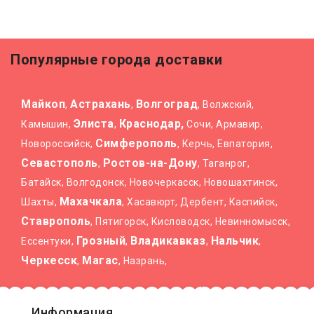
Популярные города доставки
Майкоп
Астрахань
Волгоград
,
,
, Волжский,
Элиста
Краснодар,
Камышин,
,
Сочи, Армавир,
Симферополь
Новороссийск,
, Керчь, Евпатория,
Севастополь
Ростов-на-Дону
,
, Таганрог,
Батайск, Волгодонск, Новочеркасск, Новошахтинск,
Махачкала
Шахты,
, Хасавюрт, Дербент, Каспийск,
Ставрополь
, Пятигорск, Кисловодск, Невинномысск,
Грозный
Владикавказ
Нальчик
Ессентуки,
,
,
,
Черкесск
Магас
,
, Назрань,
Информация