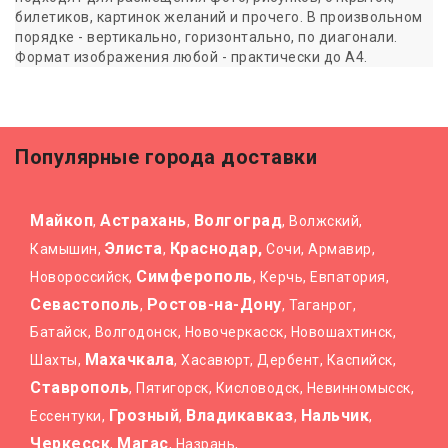
билетиков, картинок желаний и прочего. В произвольном
порядке - вертикально, горизонтально, по диагонали.
Формат изображения любой - практически до А4.
Популярные города доставки
Майкоп
Астрахань
Волгоград
,
,
, Волжский,
Элиста
Краснодар,
Камышин,
,
Сочи, Армавир,
Симферополь
Новороссийск,
, Керчь, Евпатория,
Севастополь
Ростов-на-Дону
,
, Таганрог,
Батайск, Волгодонск, Новочеркасск, Новошахтинск,
Махачкала
Шахты,
, Хасавюрт, Дербент, Каспийск,
Ставрополь
, Пятигорск, Кисловодск, Невинномысск,
Грозный
Владикавказ
Нальчик
Ессентуки,
,
,
,
Черкесск
Магас
,
, Назрань,