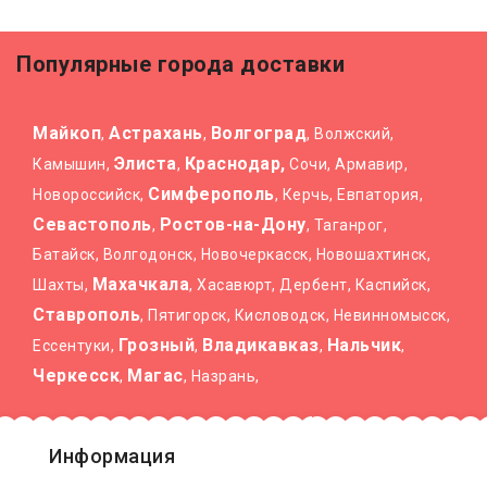
Популярные города доставки
Майкоп
Астрахань
Волгоград
,
,
, Волжский,
Элиста
Краснодар,
Камышин,
,
Сочи, Армавир,
Симферополь
Новороссийск,
, Керчь, Евпатория,
Севастополь
Ростов-на-Дону
,
, Таганрог,
Батайск, Волгодонск, Новочеркасск, Новошахтинск,
Махачкала
Шахты,
, Хасавюрт, Дербент, Каспийск,
Ставрополь
, Пятигорск, Кисловодск, Невинномысск,
Грозный
Владикавказ
Нальчик
Ессентуки,
,
,
,
Черкесск
Магас
,
, Назрань,
Информация