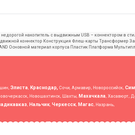
 недорогой накопитель с выдвижным USB – коннектором в стил
 Выдвижной коннектор Конструкция Флеш-карты Трансформер За
 NAND Основной материал корпуса Пластик Платформа Мультип
Элиста
Краснодар,
Сим
ышин,
,
Сочи, Армавир, Новороссийск,
Махачкала
 Новочеркасск, Новошахтинск, Шахты,
, Хасавюрт, 
ладикавказ
Нальчик
Черкесск
Магас
,
,
,
, Назрань,