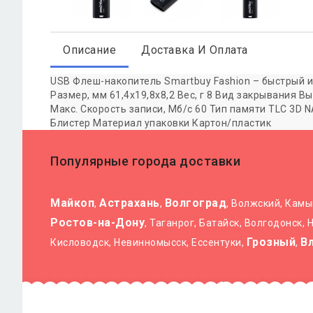
Описание
Доставка И Оплата
USB Флеш-накопитель Smartbuy Fashion – быстрый и
Размер, мм 61,4х19,8х8,2 Вес, г 8 Вид закрывания
Макс. Скорость записи, Мб/с 60 Тип памяти TLC 3D
Блистер Материал упаковки Картон/пластик
Популярные города доставки
Майкоп
Астрахань
Волгоград
,
,
, Волжский, Кам
Ростов-на-Дону
, Таганрог, Батайск, Волгодонск,
Грозный
В
Кисловодск, Невинномысск, Ессентуки,
,