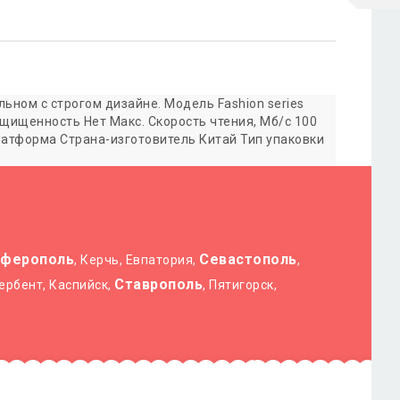
ьном с строгом дизайне. Модель Fashion series
щищенность Нет Макс. Скорость чтения, Мб/с 100
латформа Страна-изготовитель Китай Тип упаковки
ферополь
Севастополь
, Керчь, Евпатория,
,
Ставрополь
Дербент, Каспийск,
, Пятигорск,