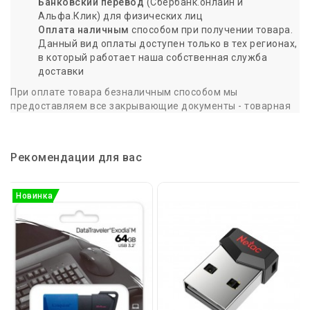
Банковский перевод
(Сбербанк.онлайн и
Альфа.Клик) для физических лиц
Оплата наличным
способом при получении товара.
Данный вид оплаты доступен только в тех регионах,
в который работает наша собственная служба
доставки
При оплате товара безналичным способом мы
предоставляем все закрывающие документы - товарная
накладная и счет-фактура - в момент доставки или
отгрузки с нашего склада в Пятигорске.
При оплате наличными или переводе на банковскую карту
Рекомендации для вас
предоставляется кассовый чек
и товарная накладная.
Доставка по России
Новинка
Для точности и качества, заказывайте товар заранее. Мы
совершаем доставку товара, только если заказ сделан до
15:00 предыдущего дня.
Мы готовы доставить оплаченный вами товар
в любую
точку России любой транспортной компанией на ваш
выбор
(ПЭК, Деловые линии, КИТ и др.).