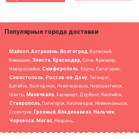
Популярные города доставки
Майкоп
Астрахань
Волгоград
,
,
, Волжский,
Элиста
Краснодар,
Камышин,
,
Сочи, Армавир,
Симферополь
Новороссийск,
, Керчь, Евпатория,
Севастополь
Ростов-на-Дону
,
, Таганрог,
Батайск, Волгодонск, Новочеркасск, Новошахтинск,
Махачкала
Шахты,
, Хасавюрт, Дербент, Каспийск,
Ставрополь
, Пятигорск, Кисловодск, Невинномысск,
Грозный
Владикавказ
Нальчик
Ессентуки,
,
,
,
Черкесск
Магас
,
, Назрань,