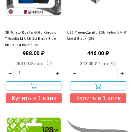
При доставке нашей собственной службой доставки вы
можете оплатить товар наличными при получении. Также
вы можете отказаться от наших транспортных услуг и
выбрать любую другую удобную вам компанию (ПЭК,
Деловые линии, КИТ и др.).
USB Флеш-Драйв 64Gb Kingston
USB Флеш-Драйв 8Gb Netac UM 81
DT Exodia M USB 3.2 Black-Blue
Metal Black (25)
Сдвижной колпачок
988.00 ₽
446.00 ₽
760.00 ₽ / опт.
343.00 ₽ / опт.
Купить в 1 клик
Купить в 1 клик