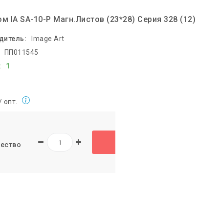
м IA SA-10-P Магн.листов (23*28) Серия 328 (12)
дитель:
Image Art
ПП011545
:
1
/ опт.
ество