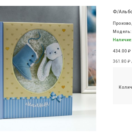
Ф/Альбо
Произво
Модель:
Наличие
434.00 ₽
361.80 ₽ 
Колич