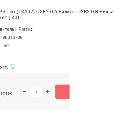
Perfeo (U4102) USB2.0 A Вилка - USB2.0 B Вилка
кет ( 40)
дитель:
Perfeo
80015706
:
50
 опт.
ество