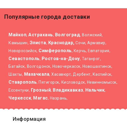
Популярные города доставки
Майкоп
Астрахань
Волгоград
,
,
, Волжский,
Элиста
Краснодар,
Камышин,
,
Сочи, Армавир,
Симферополь
Новороссийск,
, Керчь, Евпатория,
Севастополь
Ростов-на-Дону
,
, Таганрог,
Батайск, Волгодонск, Новочеркасск, Новошахтинск,
Махачкала
Шахты,
, Хасавюрт, Дербент, Каспийск,
Ставрополь
, Пятигорск, Кисловодск, Невинномысск,
Грозный
Владикавказ
Нальчик
Ессентуки,
,
,
,
Черкесск
Магас
,
, Назрань,
Информация