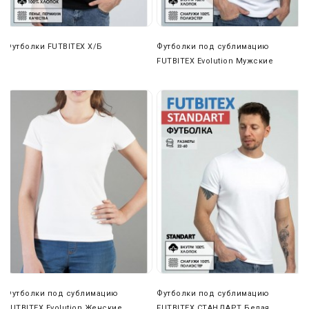
вы можете отказаться от наших транспортных услуг и
выбрать любую другую удобную вам компанию (ПЭК,
Деловые линии, КИТ и др.).
Футболки FUTBITEX Х/Б
Футболки под сублимацию
FUTBITEX Evolution Мужские
Футболки под сублимацию
Футболки под сублимацию
FUTBITEX Evolution Женские
FUTBITEX СТАНДАРТ Белая