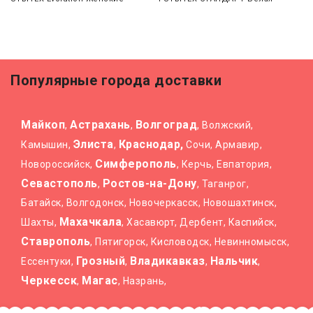
Популярные города доставки
Майкоп
Астрахань
Волгоград
,
,
, Волжский,
Элиста
Краснодар,
Камышин,
,
Сочи, Армавир,
Симферополь
Новороссийск,
, Керчь, Евпатория,
Севастополь
Ростов-на-Дону
,
, Таганрог,
Батайск, Волгодонск, Новочеркасск, Новошахтинск,
Махачкала
Шахты,
, Хасавюрт, Дербент, Каспийск,
Ставрополь
, Пятигорск, Кисловодск, Невинномысск,
Грозный
Владикавказ
Нальчик
Ессентуки,
,
,
,
Черкесск
Магас
,
, Назрань,