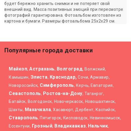
будет бережно хранить снимки и не потеряет свой
внешний вид. Масса позитивных эмоций при пересмотре
фотографий гарантирована. Фотоальбом изготовлен из
картона и бумаги. Размеры фотоальбома 25х2х29 см.
Популярные города доставки
Майкоп
Астрахань
Волгоград
,
,
, Волжский,
Элиста
Краснодар,
Камышин,
,
Сочи, Армавир,
Симферополь
Новороссийск,
, Керчь, Евпатория,
Севастополь
Ростов-на-Дону
,
, Таганрог,
Батайск, Волгодонск, Новочеркасск, Новошахтинск,
Махачкала
Шахты,
, Хасавюрт, Дербент, Каспийск,
Ставрополь
, Пятигорск, Кисловодск, Невинномысск,
Грозный
Владикавказ
Нальчик
Ессентуки,
,
,
,