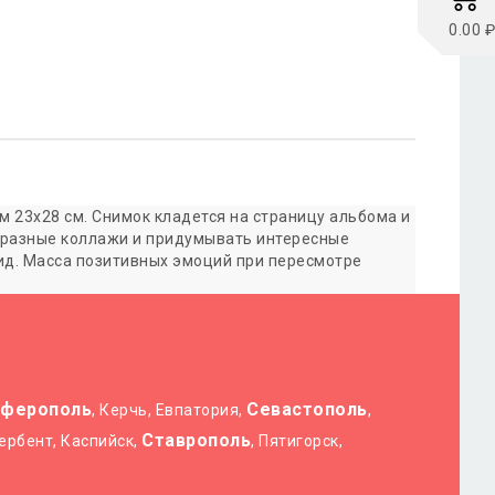
0.00 ₽
м 23х28 см. Снимок кладется на страницу альбома и
 разные коллажи и придумывать интересные
ид. Масса позитивных эмоций при пересмотре
ферополь
Севастополь
, Керчь, Евпатория,
,
Ставрополь
Дербент, Каспийск,
, Пятигорск,