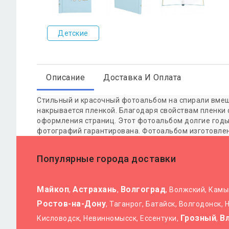
Детские
Описание
Доставка И Оплата
Стильный и красочный фотоальбом на спирали вмеща
накрывается пленкой. Благодаря свойствам пленки
оформления страниц. Этот фотоальбом долгие годы
фотографий гарантирована. Фотоальбом изготовлен 
Популярные города доставки
Майкоп
Астрахань
Волгоград
,
,
, Волжский, Кам
Ростов-на-Дону
, Таганрог, Батайск, Волгодонск,
Грозный
В
Кисловодск, Невинномысск, Ессентуки,
,