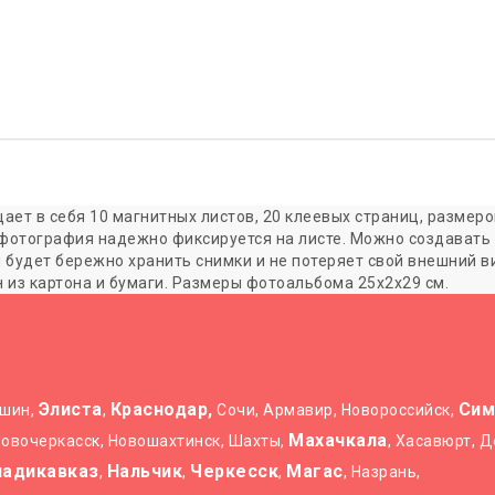
ет в себя 10 магнитных листов, 20 клеевых страниц, размеро
 фотография надежно фиксируется на листе. Можно создавать
 будет бережно хранить снимки и не потеряет свой внешний в
из картона и бумаги. Размеры фотоальбома 25х2х29 см.
Элиста
Краснодар,
Сим
ышин,
,
Сочи, Армавир, Новороссийск,
Махачкала
 Новочеркасск, Новошахтинск, Шахты,
, Хасавюрт, 
ладикавказ
Нальчик
Черкесск
Магас
,
,
,
, Назрань,