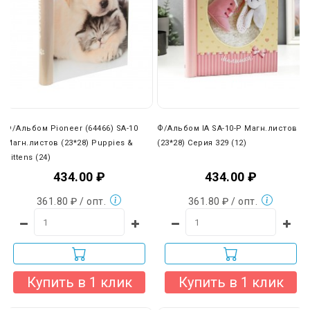
Мы готовы доставить оплаченный вами товар
в любую
точку России любой транспортной компанией на ваш
выбор
(ПЭК, Деловые линии, КИТ и др.).
При доставке нашей собственной службой доставки вы
можете оплатить товар наличными при получении. Также
вы можете отказаться от наших транспортных услуг и
выбрать любую другую удобную вам компанию (ПЭК,
Деловые линии, КИТ и др.).
Ф/Альбом Pioneer (64466) SA-10
Ф/Альбом IA SA-10-P Магн.листов
Магн.листов (23*28) Puppies &
(23*28) Серия 329 (12)
Kittens (24)
434.00 ₽
434.00 ₽
361.80 ₽ / опт.
361.80 ₽ / опт.
Купить в 1 клик
Купить в 1 клик