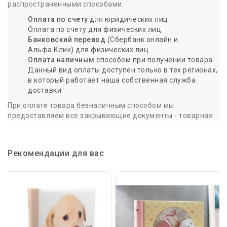
распространенными способами:
Оплата по счету
для юридических лиц
Оплата по счету для физических лиц
Банковский перевод
(Сбербанк.онлайн и
Альфа.Клик) для физических лиц
Оплата наличным
способом при получении товара.
Данный вид оплаты доступен только в тех регионах,
в который работает наша собственная служба
доставки
При оплате товара безналичным способом мы
предоставляем все закрывающие документы - товарная
накладная и счет-фактура - в момент доставки или
отгрузки с нашего склада в Пятигорске.
При оплате наличными или переводе на банковскую карту
Рекомендации для вас
предоставляется кассовый чек
и товарная накладная.
Доставка по России
Для точности и качества, заказывайте товар заранее. Мы
совершаем доставку товара, только если заказ сделан до
15:00 предыдущего дня.