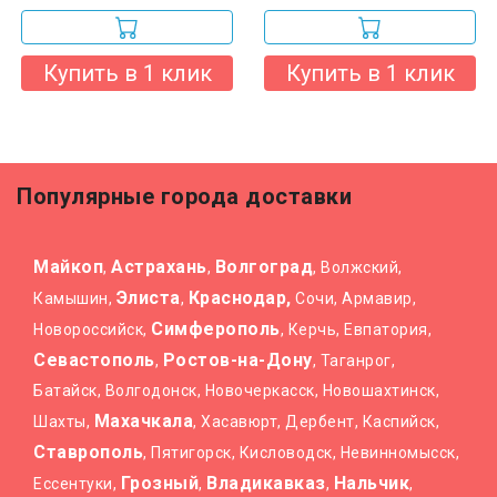
Купить в 1 клик
Купить в 1 клик
Популярные города доставки
Майкоп
Астрахань
Волгоград
,
,
, Волжский,
Элиста
Краснодар,
Камышин,
,
Сочи, Армавир,
Симферополь
Новороссийск,
, Керчь, Евпатория,
Севастополь
Ростов-на-Дону
,
, Таганрог,
Батайск, Волгодонск, Новочеркасск, Новошахтинск,
Махачкала
Шахты,
, Хасавюрт, Дербент, Каспийск,
Ставрополь
, Пятигорск, Кисловодск, Невинномысск,
Грозный
Владикавказ
Нальчик
Ессентуки,
,
,
,