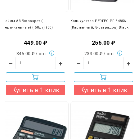
вы можете отказаться от наших транспортных услуг и
выбрать любую другую удобную вам компанию (ПЭК,
Деловые линии, КИТ и др.).
Файлы A3 Бюрократ (
Калькулятор PERFEO PF B4856
Вертикальные) ( 50шт) (30)
(Карманный, 8-разрядов) Black
449.00 ₽
256.00 ₽
345.00 ₽ / опт.
233.00 ₽ / опт.
Купить в 1 клик
Купить в 1 клик