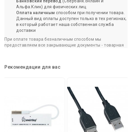
Банковский перевод
(Сбербанк.онлайн и
Альфа.Клик) для физических лиц
Оплата наличным
способом при получении товара.
Данный вид оплаты доступен только в тех регионах,
в который работает наша собственная служба
доставки
При оплате товара безналичным способом мы
предоставляем все закрывающие документы - товарная
накладная и счет-фактура - в момент доставки или
отгрузки с нашего склада в Пятигорске.
При оплате наличными или переводе на банковскую карту
Рекомендации для вас
предоставляется кассовый чек
и товарная накладная.
Доставка по России
Для точности и качества, заказывайте товар заранее. Мы
совершаем доставку товара, только если заказ сделан до
15:00 предыдущего дня.
Мы готовы доставить оплаченный вами товар
в любую
точку России любой транспортной компанией на ваш
выбор
(ПЭК, Деловые линии, КИТ и др.).