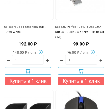
При доставке нашей собственной службой доставки вы
можете оплатить товар наличными при получении. Также
вы можете отказаться от наших транспортных услуг и
выбрать любую другую удобную вам компанию (ПЭК,
Деловые линии, КИТ и др.).
USB-картридер SmartBuy (SBR
Кабель Perfeo (U4401) USB2.0 A
-717-W) White
вилка - USB2.0 A вилка 1.8м пакет
( 50)
192.00 ₽
99.00 ₽
148.00 ₽ / опт.
76.00 ₽ / опт.
Купить в 1 клик
Купить в 1 клик