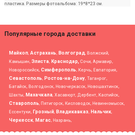
пластика. Размеры фотоальбома: 19*8*23 см.
Популярные города доставки
Майкоп
Астрахань
Волгоград
,
,
, Волжский,
Элиста
Краснодар,
Камышин,
,
Сочи, Армавир,
Симферополь
Новороссийск,
, Керчь, Евпатория,
Севастополь
Ростов-на-Дону
,
, Таганрог,
Батайск, Волгодонск, Новочеркасск, Новошахтинск,
Махачкала
Шахты,
, Хасавюрт, Дербент, Каспийск,
Ставрополь
, Пятигорск, Кисловодск, Невинномысск,
Грозный
Владикавказ
Нальчик
Ессентуки,
,
,
,
Черкесск
Магас
,
, Назрань,