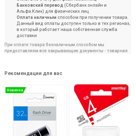
Банковский перевод
(Сбербанк.онлайн и
Альфа.Клик) для физических лиц
Оплата наличным
способом при получении товара.
Данный вид оплаты доступен только в тех регионах,
в который работает наша собственная служба
доставки
При оплате товара безналичным способом мы
предоставляем все закрывающие документы - товарная
накладная и счет-фактура - в момент доставки или
отгрузки с нашего склада в Пятигорске.
При оплате наличными или переводе на банковскую карту
Рекомендации для вас
предоставляется кассовый чек
и товарная накладная.
Доставка по России
Новинка
Для точности и качества, заказывайте товар заранее. Мы
совершаем доставку товара, только если заказ сделан до
15:00 предыдущего дня.
Мы готовы доставить оплаченный вами товар
в любую
точку России любой транспортной компанией на ваш
выбор
(ПЭК, Деловые линии, КИТ и др.).