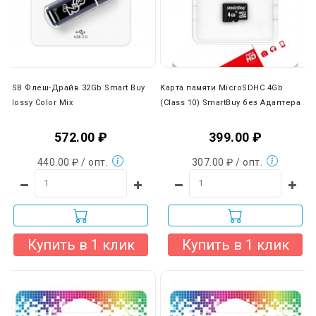
При доставке нашей собственной службой доставки вы
можете оплатить товар наличными при получении. Также
вы можете отказаться от наших транспортных услуг и
выбрать любую другую удобную вам компанию (ПЭК,
Деловые линии, КИТ и др.).
USB Флеш-Драйв 32Gb Smart Buy
Карта памяти MicroSDHC 4Gb
Glossy Color Mix
(Class 10) SmartBuy без Адаптера
572.00 ₽
399.00 ₽
440.00 ₽ / опт.
307.00 ₽ / опт.
Купить в 1 клик
Купить в 1 клик